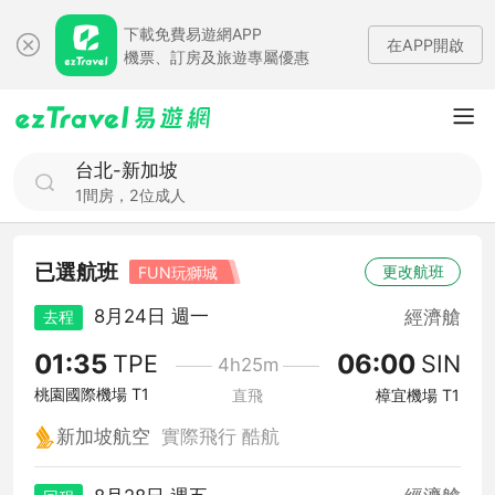
下載免費易遊網APP
在APP開啟
機票、訂房及旅遊專屬優惠
台北-新加坡
1間房，2位成人
已選航班
更改航班
FUN玩獅城
8月24日 週一
經濟艙
去程
01:35
06:00
TPE
SIN
4h25m
桃園國際機場 T1
直飛
樟宜機場 T1
新加坡航空
實際飛行 酷航