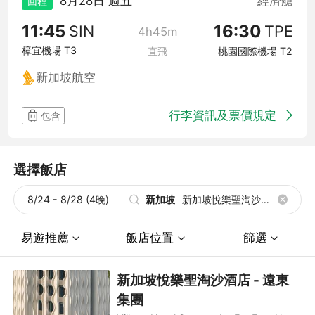
8月28日 週五
經濟艙
回程
11:45
16:30
SIN
TPE
4h45m
樟宜機場 T3
直飛
桃園國際機場 T2
新加坡航空
行李資訊及票價規定
包含
選擇飯店
8/24 - 8/28 (4晚)
新加坡
新加坡悅樂聖淘沙酒
店 - 遠東集團
易遊推薦
飯店位置
篩選
新加坡悅樂聖淘沙酒店 - 遠東
集團