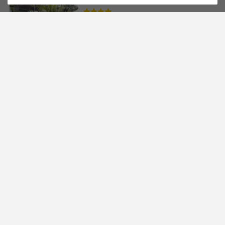
Siloso Beach Resort - Sentosa
取消
行李資訊及票價規定
重新搜尋
1,212則評鑑
4.0
聖淘沙島
更多目的地請輸入關鍵字搜尋
行李資訊
票價規定
高級房
不含早餐｜不可取消及修改
行李資訊
19,329+
飯店位置
TWD
機加酒含稅及服務費
票價規定
遨堡聖淘沙酒店 - 遠東酒店集
團
The Outpost Hotel Sentosa by Far East Hospitality
1,598則評鑑
4.3
聖淘沙島