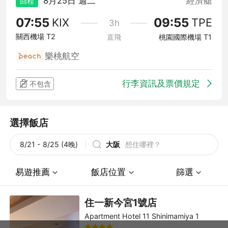
8月25日 週二
經濟艙
回程
07:55
09:55
KIX
TPE
3h
關西機場 T2
直飛
桃園國際機場 T1
樂桃航空
行李資訊及票價規定
不包含
選擇飯店
8/21 - 8/25 (4晚)
大阪
想住哪裡？
易遊推薦
飯店位置
篩選
住一新今宮1號店
Apartment Hotel 11 Shinimamiya 1