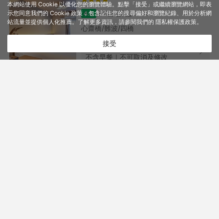
本網站使用 Cookie 以優化您的瀏覽體驗。點擊「接受」或繼續瀏覽網站，即表
502則評鑑
示您同意我們的 Cookie 政策，包含記住您的搜尋偏好和瀏覽紀錄、用於分析網
4.6
站流量並提供個人化推薦。了解更多資訊，請參閱我們的
隱私權保護政策
。
心齋橋/難波/四橋
接受
標準三人間
不含早餐｜不可取消及修改
取消
行李資訊及票價規定
重新搜尋
14,158+
TWD
機加酒含稅及服務費
更多目的地請輸入關鍵字搜尋
行李資訊
票價規定
飯店位置
阪急大阪龍仕柏酒店
行李資訊
Hotel Hankyu Respire Osaka
3,597則評鑑
4.6
票價規定
梅田
雙人床房＜13～23樓＞
不含早餐｜8/13前可取消飯店