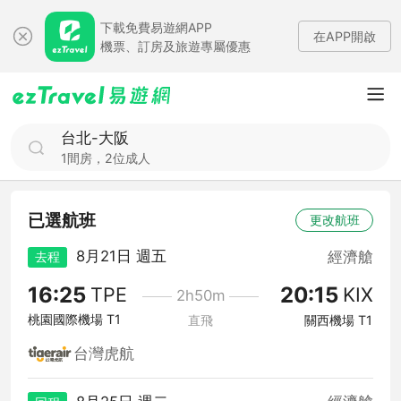
下載免費易遊網APP
在APP開啟
機票、訂房及旅遊專屬優惠
台北-大阪
1間房，2位成人
已選航班
更改航班
8月21日 週五
經濟艙
去程
16:25
20:15
TPE
KIX
2h50m
桃園國際機場 T1
直飛
關西機場 T1
台灣虎航