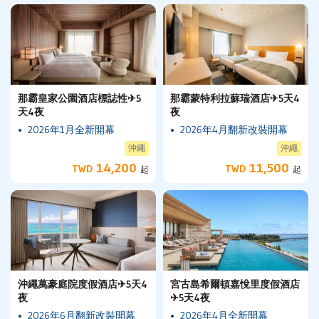
那霸皇家公園酒店標誌性✈5
那霸蒙特利拉蘇瑞酒店✈5天4
天4夜
夜
2026年1月全新開幕
2026年4月翻新改裝開幕
沖繩
沖繩
14,200
11,500
TWD
TWD
起
起
沖繩萬豪庭院度假酒店✈5天4
宮古島希爾頓嘉悅里度假酒店
夜
✈5天4夜
2026年6月翻新改裝開幕
2026年4月全新開幕