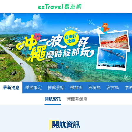
最新消息
季節限定
推薦景點
機加酒
石垣島
宮古島
票
開航資訊
新開幕飯店
開航資訊